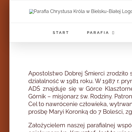
Przejdź
do
zawartości
START
PARAFIA
Apostolstwo Dobrej Śmierci zrodziło 
działalność w 1981 roku. W 1987 r. p
ADŚ znajduje się w Górce Klasztorn
Górnik – misjonarz św. Rodziny. Patron
Cel to nawrócenie człowieka, wytrwan
prośbę Maryi Koronką do 7 Boleści, zg
Założycielem naszej parafialnej wspó