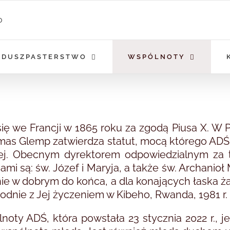
DUSZPASTERSTWO
WSPÓLNOTY
się we Francji w 1865 roku za zgodą Piusa X. W 
rymas Glemp zatwierdza statut, mocą którego ADŚ 
ej. Obecnym dyrektorem odpowiedzialnym za te
ami są: św. Józef i Maryja, a także św. Archanioł 
ie w dobrym do końca, a dla konających łaska 
odnie z Jej życzeniem w Kibeho, Rwanda, 1981 r.
lnoty ADŚ, która powstała 23 stycznia 2022 r.,