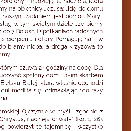
brojonym nadzieją, tą nadzieją, która
amy na obietnicy Jezusa: „Idę do domu
, naszym zadaniem jest pomoc Maryi,
osługi w tym świętym dziele czerpiemy
e do 7 Boleści i spotkaniach radosnych
s cierpienia i ofiary. Pomagają nam w
z do bramy nieba, a droga krzyżowa to
wamy.
 którym czuwa 24 godziny na dobę. Dla
dbudować spalony dom. Takim skarbem
ielsku-Białej, która właśnie obchodzi
 dni modliła się, odmawiając 100 razy
na.
emskiej Ojczyźnie w myśl i zgodnie z
rystus, nadzieja chwały” (Kol 1, 26).
óg powierzył tę tajemnicę i wszystko