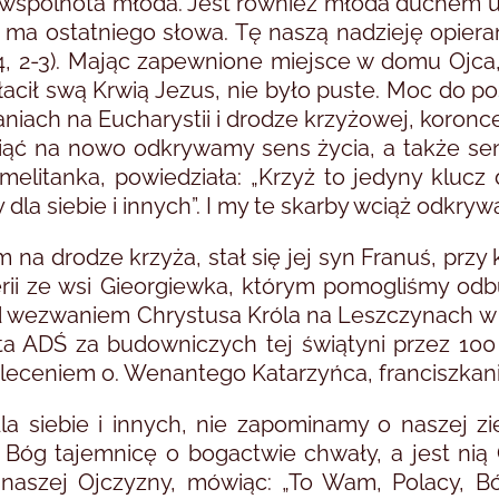
c wspólnota młoda. Jest również młoda duchem uz
e ma ostatniego słowa. Tę naszą nadzieję opier
4, 2-3). Mając zapewnione miejsce w domu Ojca
płacił swą Krwią Jezus, nie było puste. Moc do p
aniach na Eucharystii i drodze krzyżowej, koronc
iąć na nowo odkrywamy sens życia, a także sen
rmelitanka, powiedziała: „Krzyż to jedyny kluc
dla siebie i innych”. I my te skarby wciąż odkry
 na drodze krzyża, stał się jej syn Franuś, przy
erii ze wsi Gieorgiewka, którym pomogliśmy o
od wezwaniem Chrystusa Króla na Leszczynach w B
ta ADŚ za budowniczych tej świątyni przez 100
leceniem o. Wenantego Katarzyńca, franciszkani
la siebie i innych, nie zapominamy o naszej zi
Bóg tajemnicę o bogactwie chwały, a jest nią Ch
 naszej Ojczyzny, mówiąc: „To Wam, Polacy, B