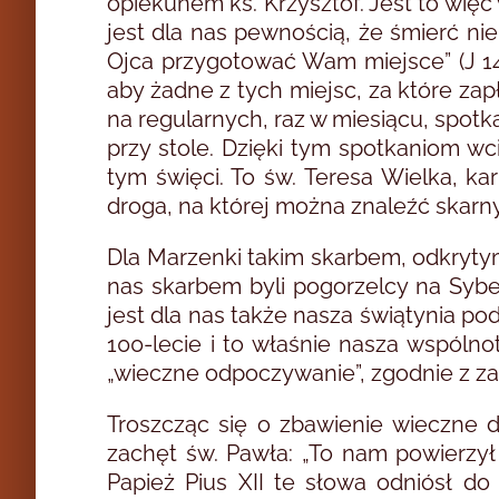
opiekunem ks. Krzysztof. Jest to wię
jest dla nas pewnością, że śmierć ni
Ojca przygotować Wam miejsce” (J 1
aby żadne z tych miejsc, za które za
na regularnych, raz w miesiącu, spotk
przy stole. Dzięki tym spotkaniom wc
tym święci. To św. Teresa Wielka, ka
droga, na której można znaleźć skarny 
Dla Marzenki takim skarbem, odkrytym
nas skarbem byli pogorzelcy na Syb
jest dla nas także nasza świątynia p
100-lecie i to właśnie nasza wspólno
„wieczne odpoczywanie”, zgodnie z za
Troszcząc się o zbawienie wieczne d
zachęt św. Pawła: „To nam powierzył 
Papież Pius XII te słowa odniósł do