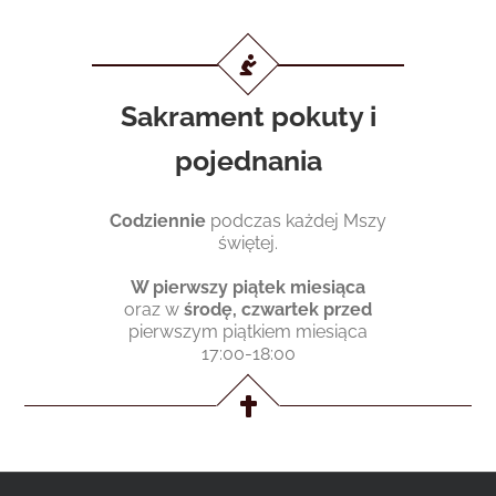
…
Sakrament pokuty i
pojednania
Codziennie
podczas każdej Mszy
świętej.
W pierwszy piątek miesiąca
oraz w
środę, czwartek przed
pierwszym piątkiem miesiąca
17:00-18:00
…