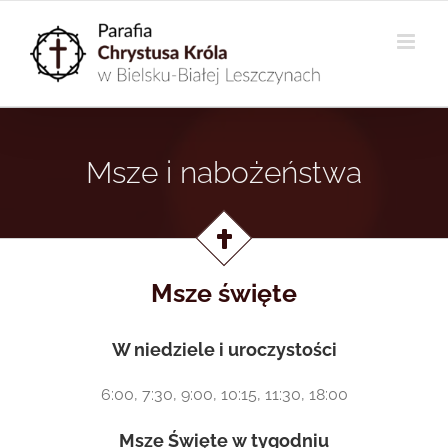
Przejdź
do
zawartości
Msze i nabożeństwa
Msze święte
W
niedziele i
uroczystości
6:00, 7:30, 9:00, 10:15, 11:30, 18:00
Msze Święte w tygodniu