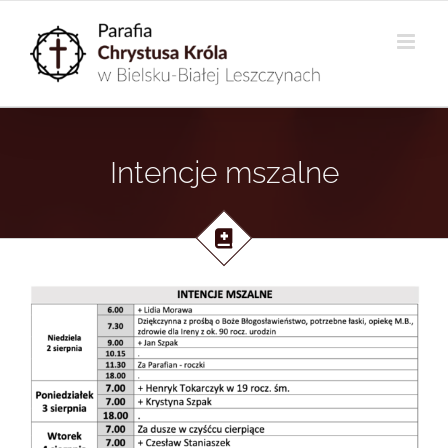
Przejdź
do
zawartości
Intencje mszalne
.