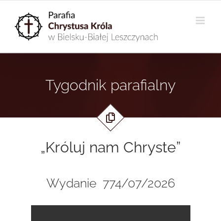
Przejdź
do
zawartości
Tygodnik parafialny
.
„Króluj nam Chryste”
Wydanie 774/07/2026