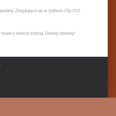
 gadżety. Znajdująca się w Gotham City XYZ
 nowe z własną treścią. Dobrej zabawy!
|