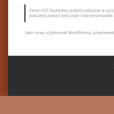
Firma XYZ Doohickey została założona w 1971 
zatrudnia ponad 2000 osób i robi niesamowite 
Jako nowy użytkownik WordPressa, powinieneś