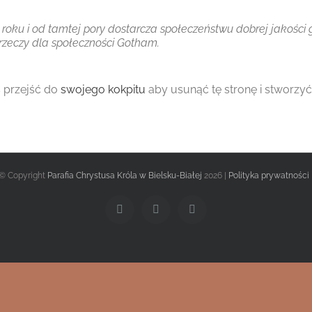
roku i od tamtej pory dostarcza społeczeństwu dobrej jakości
rzeczy dla społeczności Gotham.
 przejść do
swojego kokpitu
aby usunąć tę stronę i stworzyć
© Copyright
Parafia Chrystusa Króla w Bielsku-Białej
2026 |
Polityka prywatności
Facebook
Twitter
Instagram