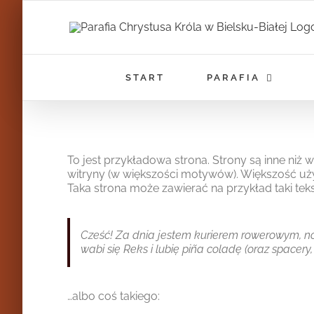
Przejdź
do
zawartości
START
PARAFIA
To jest przykładowa strona. Strony są inne niż 
witryny (w większości motywów). Większość uży
Taka strona może zawierać na przykład taki teks
Cześć! Za dnia jestem kurierem rowerowym, no
wabi się Reks i lubię piña coladę (oraz spacery
…albo coś takiego: