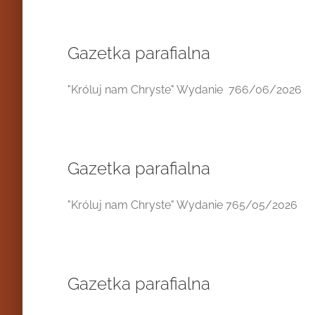
Gazetka parafialna
"Króluj nam Chryste" Wydanie 766/06/2026
Gazetka parafialna
"Króluj nam Chryste" Wydanie 765/05/2026
Gazetka parafialna