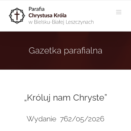
Przejdź
do
zawartości
Gazetka parafialna
„Króluj nam Chryste”
Wydanie 762/05/2026