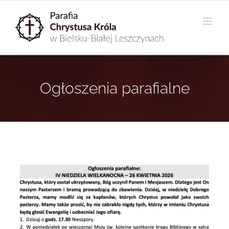
Przejdź
do
zawartości
Ogłoszenia parafialne