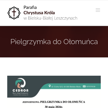
Przejdź
do
zawartości
Pielgrzymka do Ołomuńca