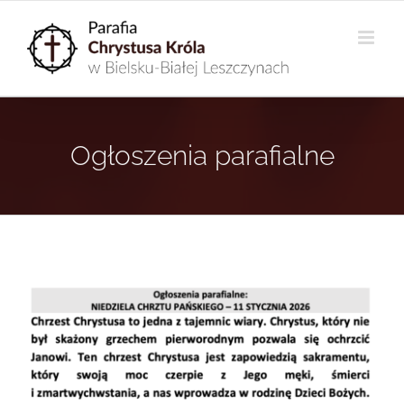
Przejdź
do
zawartości
Ogłoszenia parafialne