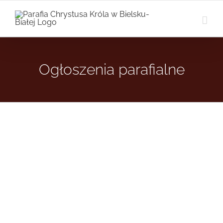
Przejdź
do
zawartości
Ogłoszenia parafialne