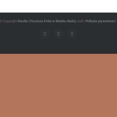
© Copyright
Parafia Chrystusa Króla w Bielsku-Białej
2026 |
Polityka prywatności
Facebook
Twitter
Instagram