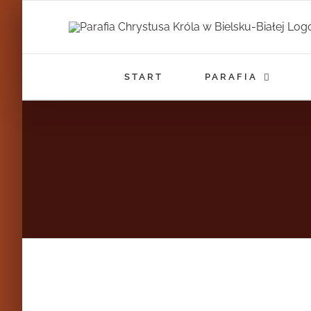
Przejdź
do
zawartości
START
PARAFIA