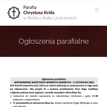
Przejdź
do
zawartości
Ogłoszenia parafialne