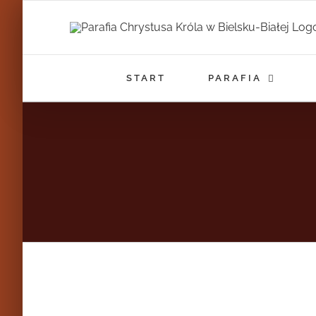
Przejdź
do
zawartości
START
PARAFIA