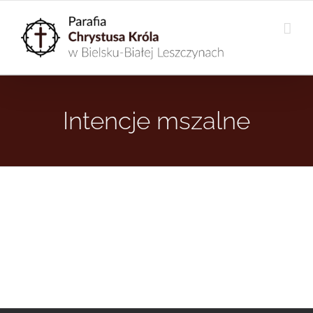
Przejdź
do
zawartości
Intencje mszalne