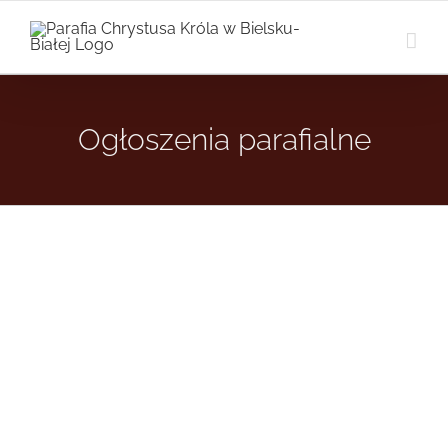
Przejdź
do
zawartości
Ogłoszenia parafialne