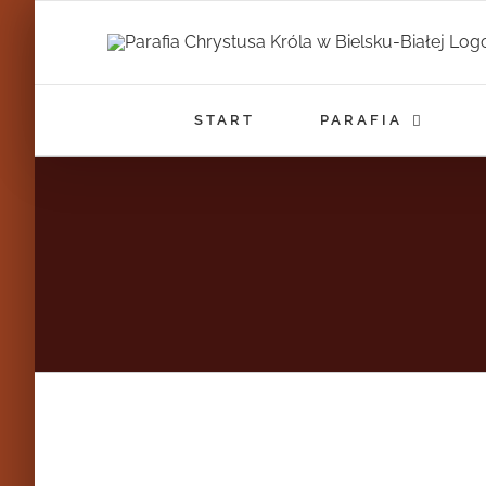
Przejdź
do
zawartości
START
PARAFIA