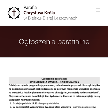
Przejdź
do
zawartości
Ogłoszenia parafialne