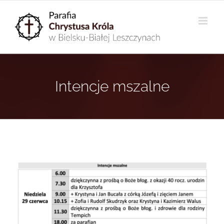
Przejdź
do
zawartości
Intencje mszalne