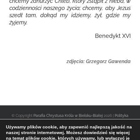
chcemy zanurzyć Chleb, który zstąpił z nieba, w
codzienności naszego życia; chcemy, aby Jezus
szedł tam, dokąd my idziemy, żył, gdzie my
żyjemy.
Benedykt XVI
zdjęcia: Grzegorz Gawenda
© Copyright
Parafia Chrystusa Króla w Bielsku-Białej
2026 |
Polityka
prywatności
|
Używamy plików cookie, aby zapewnić najlepszą jakość na
naszej stronie internetowej. Możesz dowiedzieć się więcej
na temat plików cookie, których używamy, lub wyłączyć je