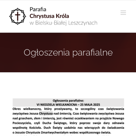
Przejdź
do
zawartości
Ogłoszenia parafialne