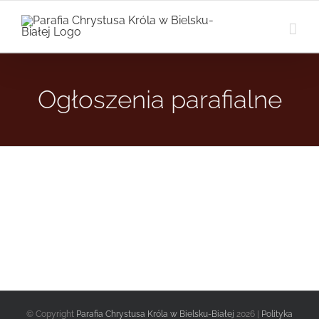
Przejdź
do
zawartości
Ogłoszenia parafialne
© Copyright
Parafia Chrystusa Króla w Bielsku-Białej
2026 |
Polityka