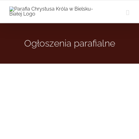
Przejdź
do
zawartości
Ogłoszenia parafialne