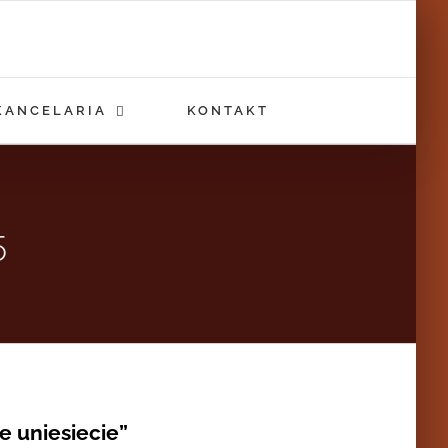
KANCELARIA
KONTAKT
5
ie uniesiecie”