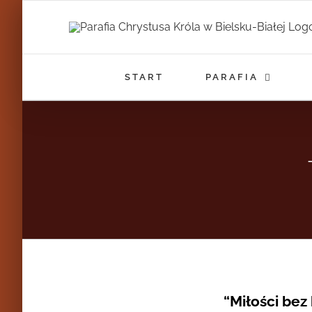
Przejdź
do
zawartości
START
PARAFIA
“Miłości bez 