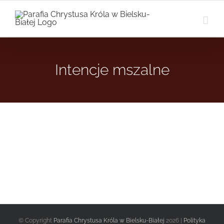
Przejdź
do
zawartości
Intencje mszalne
© Copyright
Parafia Chrystusa Króla w Bielsku-Białej
2026 |
Polityka