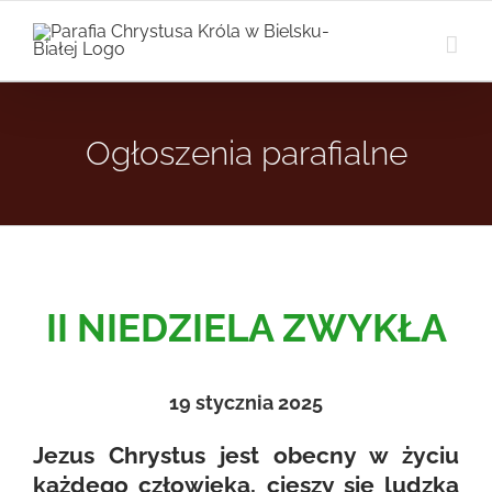
Przejdź
do
zawartości
Ogłoszenia parafialne
II NIEDZIELA ZWYKŁA
19 stycznia 2025
Jezus Chrystus jest obecny w życiu
każdego człowieka, cieszy się ludzką