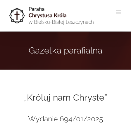
Przejdź
do
zawartości
Gazetka parafialna
„Króluj nam Chryste”
Wydanie 694/01/2025