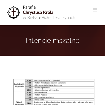
Przejdź
do
zawartości
Intencje mszalne