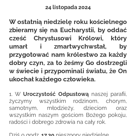
24 listopada 2024
W ostatnią niedzielę roku kościelnego
zbieramy się na Eucharystii, by oddać
cześć Chrystusowi Królowi, który
umarł i zmartwychwstał, by
przygotować nam królestwo za każdy
dobry czyn, za to żeśmy Go dostrzegli
w świecie i przypominali światu, że On
ukochał każdego człowieka.
1. W
Uroczystość Odpustową
naszej parafii,
życzymy wszystkim rodzinom, chorym,
samotnym, młodzieży, dzieciom oraz
wszystkim naszym gościom Bożego pokoju,
radości i dobrego zdrowia na cały rok.
Dziś o godz.
17.30
nieszpory niedzielne.