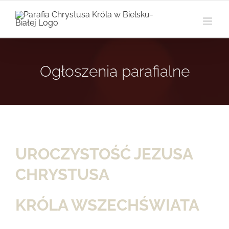
Przejdź
do
zawartości
Ogłoszenia parafialne
UROCZYSTOŚĆ JEZUSA
CHRYSTUSA
KRÓLA WSZECHŚWIATA