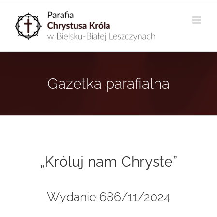
Przejdź
do
zawartości
Gazetka parafialna
„Króluj nam Chryste”
Wydanie 686/11/2024