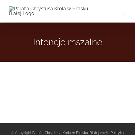
Przejdź
do
zawartości
Intencje mszalne
© Copyright
Parafia Chrystusa Króla w Bielsku-Białej
2026 |
Polityka