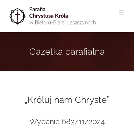
Przejdź
do
zawartości
Gazetka parafialna
„Króluj nam Chryste”
Wydanie 683/11/2024