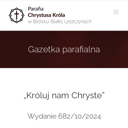
Przejdź
do
zawartości
Gazetka parafialna
„Króluj nam Chryste”
Wydanie 682/10/2024