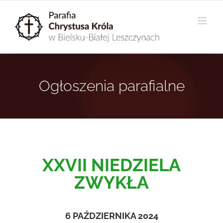
Przejdź
do
zawartości
Ogłoszenia parafialne
XXVII NIEDZIELA
ZWYKŁA
6 PAŹDZIERNIKA 2024