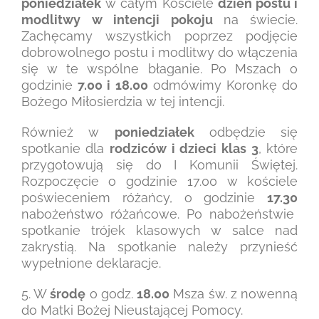
poniedziałek
w całym Kościele
dzień postu i
modlitwy
w intencji pokoju
na świecie.
Zachęcamy wszystkich poprzez podjęcie
dobrowolnego postu i modlitwy do włączenia
się w te wspólne błaganie. Po Mszach o
godzinie
7.00 i 18.00
odmówimy Koronkę do
Bożego Miłosierdzia w tej intencji.
Również w
poniedziałek
odbędzie się
spotkanie dla
rodziców i dzieci klas 3
, które
przygotowują się do I Komunii Świętej.
Rozpoczęcie o godzinie 17.00 w kościele
poświeceniem różańcy, o godzinie
17.30
nabożeństwo różańcowe. Po nabożeństwie
spotkanie trójek klasowych w salce nad
zakrystią. Na spotkanie należy przynieść
wypełnione deklaracje.
5. W
środę
o godz.
18.00
Msza św. z nowenną
do Matki Bożej Nieustającej Pomocy.