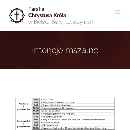
Przejdź
do
zawartości
Intencje mszalne