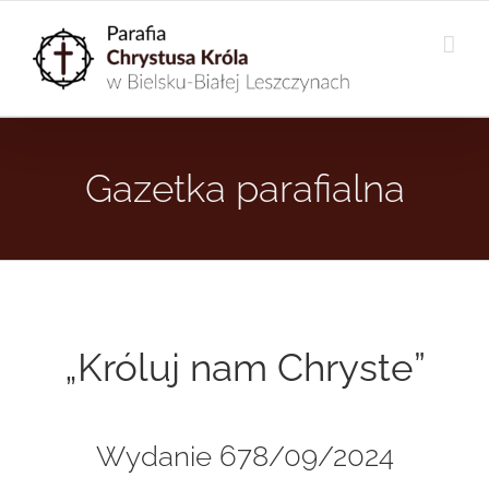
Przejdź
do
zawartości
Gazetka parafialna
„Króluj nam Chryste”
Wydanie 678/09/2024