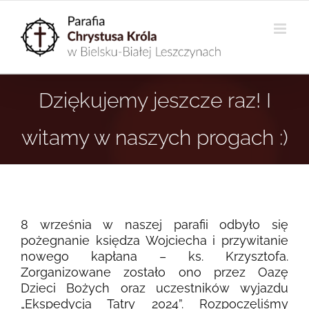
Przejdź
do
zawartości
Dziękujemy jeszcze raz! I
witamy w naszych progach :)
8 września w naszej parafii odbyło się
pożegnanie księdza Wojciecha i przywitanie
nowego kapłana – ks. Krzysztofa.
Zorganizowane zostało ono przez Oazę
Dzieci Bożych oraz uczestników wyjazdu
„Ekspedycja Tatry 2024”. Rozpoczęliśmy