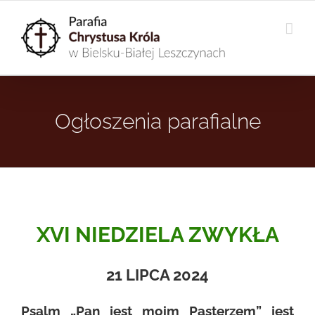
Przejdź
do
zawartości
Ogłoszenia parafialne
XVI NIEDZIELA ZWYKŁA
21 LIPCA 2024
Psalm „Pan jest moim Pasterzem” jest