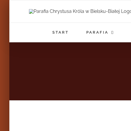
Przejdź
do
zawartości
START
PARAFIA