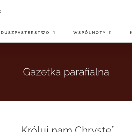
DUSZPASTERSTWO
WSPÓLNOTY
Gazetka parafialna
„Króluj nam Chryste”