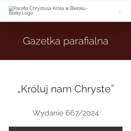
Przejdź
do
zawartości
Gazetka parafialna
„Króluj nam Chryste”
Wydanie 667/2024