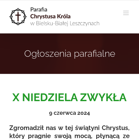
Przejdź
do
zawartości
Ogłoszenia parafialne
X NIEDZIELA ZWYKŁA
9 czerwca 2024
Zgromadził nas w tej świątyni Chrystus,
który pragnie swoją mocą, płynącą ze