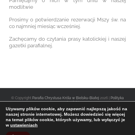
Pamiętajmy o nich w tym dniu w naszej
modlitwie
Prosimy o potwierdzanie rezerwacji Mszy św. na
co najmniej miesiąc wcześniej.
Zachęcamy do czytania prasy katolickiej i naszej
gazetki parafialnej.
© Copyright
Parafia Chrystusa Króla w Bielsku-Białej
2026 |
Polityka
prywatności
|
Używamy plików cookie, aby zapewnić najlepszą jakość na
naszej stronie internetowej. Możesz dowiedzieć się więcej
na temat plików cookie, których używamy, lub wyłączyć je
Facebook
Twitter
Instagram
w
ustawieniach