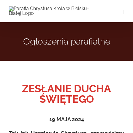
Przejdź
do
zawartości
Ogłoszenia parafialne
ZESŁANIE DUCHA
ŚWIĘTEGO
19 MAJA 2024