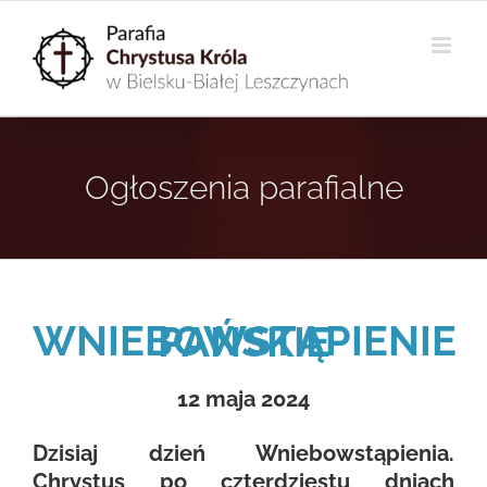
Przejdź
do
zawartości
Ogłoszenia parafialne
WNIEBOWSTĄPIENIE PAŃSKIE
12 maja 2024
Dzisiaj dzień Wniebowstąpienia.
Chrystus po czterdziestu dniach