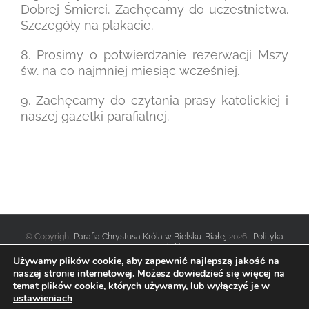
Dobrej Śmierci. Zachęcamy do uczestnictwa.
Szczegóły na plakacie.
8. Prosimy o potwierdzanie rezerwacji Mszy
św. na co najmniej miesiąc wcześniej.
9. Zachęcamy do czytania prasy katolickiej i
naszej gazetki parafialnej.
© Copyright
Parafia Chrystusa Króla w Bielsku-Białej
2026 |
Polityka
prywatności
|
Używamy plików cookie, aby zapewnić najlepszą jakość na
naszej stronie internetowej. Możesz dowiedzieć się więcej na
temat plików cookie, których używamy, lub wyłączyć je w
Facebook
Twitter
Instagram
ustawieniach