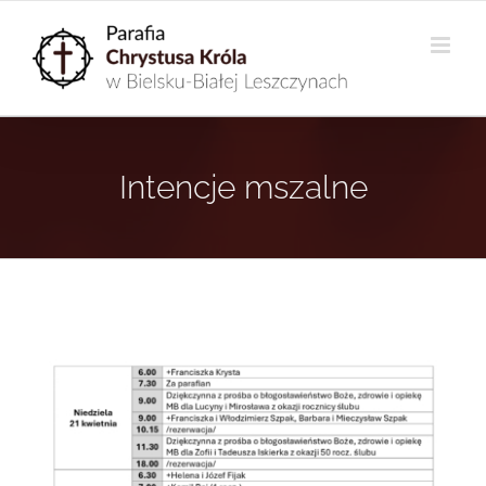
Przejdź
do
zawartości
Intencje mszalne