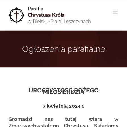
Przejdź
do
zawartości
Ogłoszenia parafialne
UROCZYSTOŚĆ BOŻEGO
MIŁOSIERDZIA
7 kwietnia 2024 r.
Gromadzi nas tutaj wiara w
Zmartwychwstałego Chrystusa. Składamy