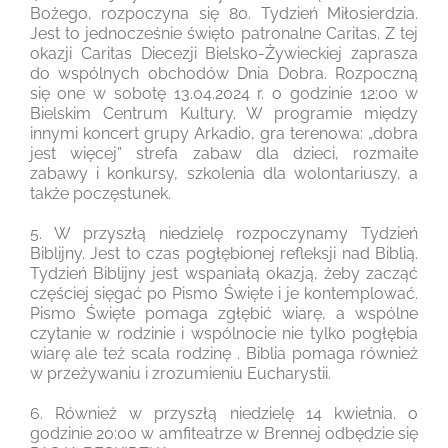
Bożego, rozpoczyna się 80. Tydzień Miłosierdzia.
Jest to jednocześnie święto patronalne Caritas. Z tej
okazji Caritas Diecezji Bielsko-Żywieckiej zaprasza
do wspólnych obchodów Dnia Dobra. Rozpoczną
się one w sobotę 13.04.2024 r. o godzinie 12:00 w
Bielskim Centrum Kultury. W programie między
innymi koncert grupy Arkadio, gra terenowa: „dobra
jest więcej” strefa zabaw dla dzieci, rozmaite
zabawy i konkursy, szkolenia dla wolontariuszy, a
także poczęstunek.
5. W przyszłą niedzielę rozpoczynamy Tydzień
Biblijny. Jest to czas pogłębionej refleksji nad Biblią.
Tydzień Biblijny jest wspaniałą okazją, żeby zacząć
częściej sięgać po Pismo Święte i je kontemplować.
Pismo Święte pomaga zgłębić wiarę, a wspólne
czytanie w rodzinie i wspólnocie nie tylko pogłębia
wiarę ale też scala rodzinę . Biblia pomaga również
w przeżywaniu i zrozumieniu Eucharystii.
6. Również w przyszłą niedzielę 14 kwietnia. o
godzinie 20:00 w amfiteatrze w Brennej odbędzie się