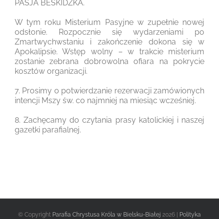
PASJA BESKIDZKA.
W tym roku Misterium Pasyjne w zupełnie nowej
odsłonie. Rozpocznie się wydarzeniami po
Zmartwychwstaniu i zakończenie dokona się w
Apokalipsie. Wstęp wolny – w trakcie misterium
zostanie zebrana dobrowolna ofiara na pokrycie
kosztów organizacji.
7. Prosimy o potwierdzanie rezerwacji zamówionych
intencji Mszy św. co najmniej na miesiąc wcześniej.
8. Zachęcamy do czytania prasy katolickiej i naszej
gazetki parafialnej.
© Copyright
Parafia Chrystusa Króla w Bielsku-Białej
2026 |
Polityka