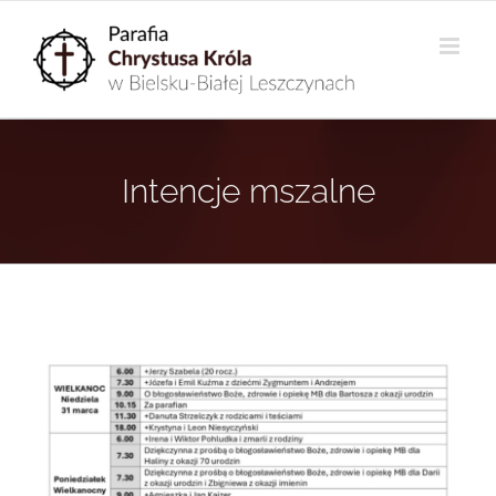
Przejdź
do
zawartości
Intencje mszalne