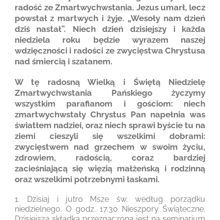
radość ze Zmartwychwstania. Jezus umarł, lecz
powstał z martwych i żyje. „Wesoły nam dzień
dziś nastał”. Niech dzień dzisiejszy i każda
niedziela roku będzie wyrazem naszej
wdzięczności i radości ze zwycięstwa Chrystusa
nad śmiercią i szatanem.
W tę radosną Wielką i Świętą Niedzielę
Zmartwychwstania Pańskiego życzymy
wszystkim parafianom i gościom: niech
zmartwychwstały Chrystus Pan napełnia was
światłem nadziei, oraz niech sprawi byście tu na
ziemi cieszyli się wszelkimi dobrami:
zwycięstwem nad grzechem w swoim życiu,
zdrowiem, radością, coraz bardziej
zacieśniającą się więzią małżeńską i rodzinną
oraz wszelkimi potrzebnymi łaskami.
1. Dzisiaj i jutro Msze św. według porządku
niedzielnego. O godz. 17.30 Nieszpory Świąteczne.
Dzisiejsza składka przeznaczona jest na seminarium