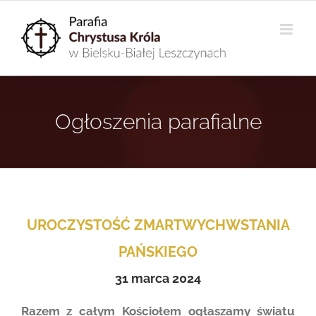
Przejdź
do
zawartości
Ogłoszenia parafialne
UROCZYSTO
ŚĆ
ZMARTWYCHWSTANIA
PAŃSKIEGO
31 marca 2024
Razem z całym Kościołem ogłaszamy światu