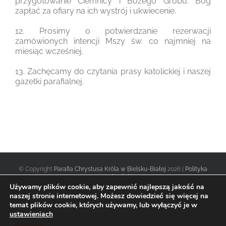
przygotowanie Ciemnicy i Bożego Grobu. Bóg
zapłać za ofiary na ich wystrój i ukwiecenie.
12. Prosimy o potwierdzanie rezerwacji
zamówionych intencji Mszy św. co najmniej na
miesiąc wcześniej.
13. Zachęcamy do czytania prasy katolickiej i naszej
gazetki parafialnej.
© Copyright
Parafia Chrystusa Króla w Bielsku-Białej
2026 |
Polityka
prywatności
|
Używamy plików cookie, aby zapewnić najlepszą jakość na
naszej stronie internetowej. Możesz dowiedzieć się więcej na
temat plików cookie, których używamy, lub wyłączyć je w
Facebook
Twitter
Instagram
ustawieniach