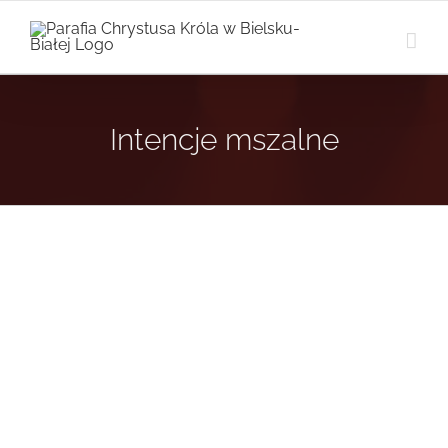
Przejdź
do
zawartości
Intencje mszalne