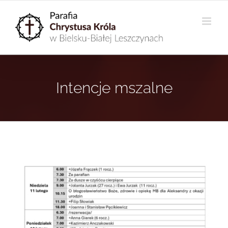
Przejdź
do
zawartości
Intencje mszalne