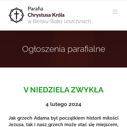
Przejdź
do
zawartości
Ogłoszenia parafialne
V NIEDZIELA ZWYKŁA
4 lutego 2024
Jak grzech Adama był początkiem historii miłości
Jezusa, tak i nasz grzech może stać się miejscem,