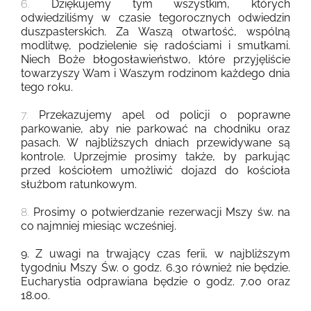
6.
Dziękujemy tym wszystkim, których
odwiedziliśmy w czasie tegorocznych odwiedzin
duszpasterskich. Za Waszą otwartość, wspólną
modlitwę, podzielenie się radościami i smutkami.
Niech Boże błogosławieństwo, które przyjęliście
towarzyszy Wam i Waszym rodzinom każdego dnia
tego roku.
7.
Przekazujemy apel od policji o poprawne
parkowanie, aby nie parkować na chodniku oraz
pasach. W najbliższych dniach przewidywane są
kontrole. Uprzejmie prosimy także, by parkując
przed kościołem umożliwić dojazd do kościoła
służbom ratunkowym.
8.
Prosimy o potwierdzanie rezerwacji Mszy św. na
co najmniej miesiąc wcześniej.
9. Z uwagi na trwający czas ferii, w najbliższym
tygodniu Mszy Św. o godz. 6.30 również nie będzie.
Eucharystia odprawiana będzie o godz. 7.00 oraz
18.00.