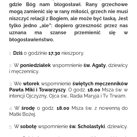
gdzie Bóg nam błogosławi. Rany grzechowe
mogą zamienić się w rany miłości, grzech nie musi
niszczyć relacji z Bogiem, ale może być łaską. Jest
tylko jedno „ale”: dopiero grzeszność przez nas
uznana ma szanse przemienić się w
błogosławieństwo.
1.
Dziś
o godzinie
17.30
nieszpory.
2.
W
poniedziałek
wspomnienie
św. Agaty
, dziewicy
i męczennicy.
3.
We
wtorek
wspomnienie
świętych męczenników
Pawła Miki i Towarzyszy
. O godz.
18.00
Msza św. w
intencji Ojczyzny, Ojca św., Radia Maryja i Tv Trwam.
4.
W
środę
o godz.
18.00
Msza św. z nowenną do
Matki Bożej.
5.
W
sobotę
wspomnienie
św. Scholastyki
, dziewicy.